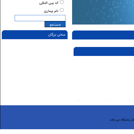
کد بین المللی
نام بیماری
سخن بزرگان
حتي‌المقدور در ظروف سربسته و يخچال
نخوريد.