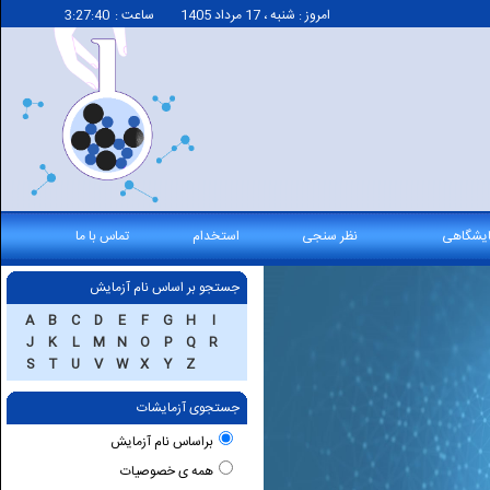
امروز : شنبه ، 17 مرداد 1405
ساعت :
ایشگاهی
نظر سنجی
استخدام
تماس با ما
جستجو بر اساس نام آزمایش
A
B
C
D
E
F
G
H
I
J
K
L
M
N
O
P
Q
R
S
T
U
V
W
X
Y
Z
جستجوی آزمایشات
براساس نام آزمایش
همه ی خصوصیات